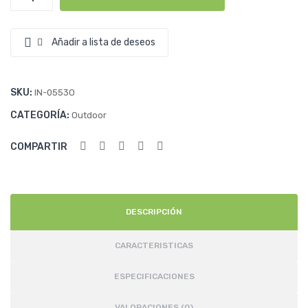
satelital
®
Glo
SPOT
760
w
Gen4
Añadir a lista de deseos
cantidad
i
Trail
Ca
SKU:
mer
IN-0553O
as
CATEGORÍA:
Outdoor
COMPARTIR
DESCRIPCIÓN
CARACTERISTICAS
ESPECIFICACIONES
VALORACIONES (0)