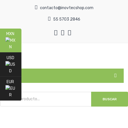
contacto@inovtecshop.com
55 5703 2846
MXN
USD
MENU
EUR
INICIO
BUSCAR
NOSOTROS
TIENDA
DISTRIBUIDORES