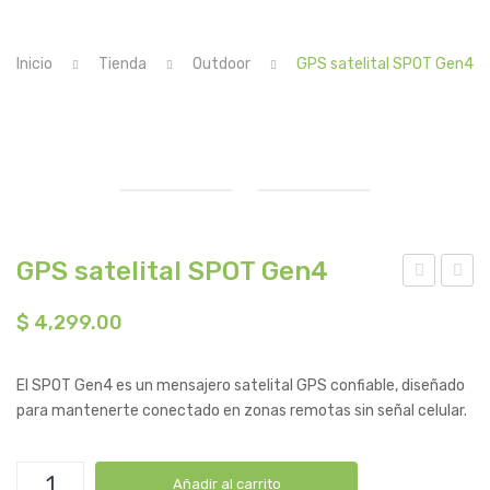
CONTACTO
Inicio
Tienda
Outdoor
GPS satelital SPOT Gen4
GPS satelital SPOT Gen4
PS
ush
$
4,299.00
Gar
nell
min
® C
El SPOT Gen4 es un mensajero satelital GPS confiable, diseñado
®
ore
para mantenerte conectado en zonas remotas sin señal celular.
Mo
™
nta
4K
GPS
na
No-
Añadir al carrito