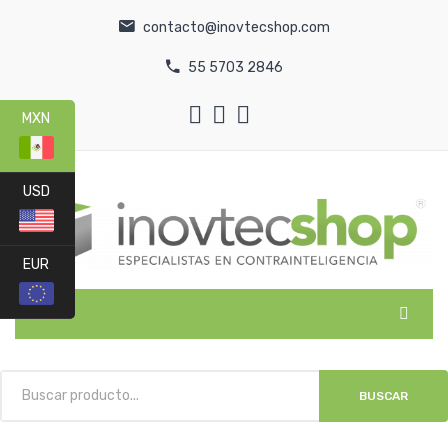
contacto@inovtecshop.com
55 5703 2846
MXN
USD
EUR
MENU
INICIO
BUSCAR
CATEGORÍAS
NOSOTROS