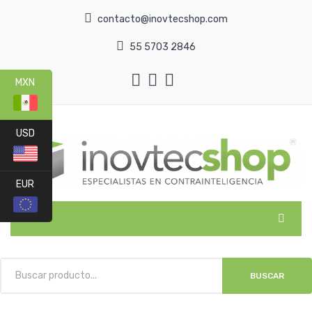
contacto@inovtecshop.com
55 5703 2846
MXN
USD
EUR
MENU
INICIO
BUSCAR
CATEGORÍAS
NOSOTROS