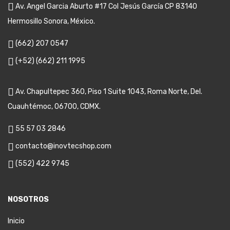
Av. Angel Garcia Aburto #17 Col Jesús García CP 83140
Hermosillo Sonora, México.
(662) 207 0547
(+52) (662) 211 1995
Av. Chapultepec 360, Piso 1 Suite 1043, Roma Norte, Del.
Cuauhtémoc, 06700, CDMX.
55 57 03 2846
contacto@inovtecshop.com
(552) 422 9745
NOSOTROS
Inicio