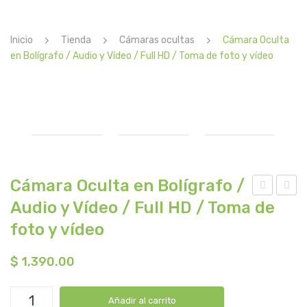
DISTRIBUIDORES
Inicio
Tienda
Cámaras ocultas
Cámara Oculta
CONTACTO
en Bolígrafo / Audio y Vídeo / Full HD / Toma de foto y vídeo
Cámara Oculta en Bolígrafo /
Audio y Vídeo / Full HD / Toma de
hiel
ám
diT
ara
foto y vídeo
–
Ocu
$
1,390.00
App
lta
de
en
Cámara
Enc
Ada
Añadir al carrito