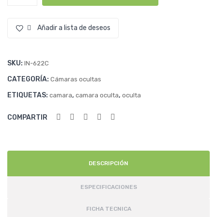
Oculta
ript
pta
en
ació
dor
Bolígrafo
Añadir a lista de deseos
n
/
/
Audio
Mó
Me
y
vil
mor
SKU:
IN-622C
Vídeo
ia
CATEGORÍA:
Cámaras ocultas
/
de
Full
ETIQUETAS:
,
,
camara
camara oculta
oculta
HD
8G
/
B /
COMPARTIR
Toma
2
de
Me
foto
gap
y
DESCRIPCIÓN
vídeo
ixel
cantidad
(108
ESPECIFICACIONES
0P)
FICHA TECNICA