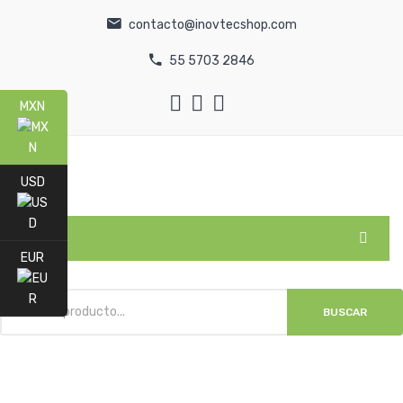
contacto@inovtecshop.com
55 5703 2846
MXN
USD
MENU
EUR
INICIO
BUSCAR
CATEGORÍAS
NOSOTROS
TIENDA