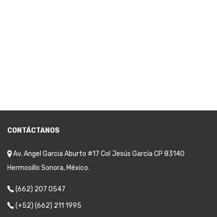
CONTÁCTANOS
Av. Angel Garcia Aburto #17 Col Jesús García CP 83140
Hermosillo Sonora, México.
(662) 207 0547
(+52) (662) 211 1995