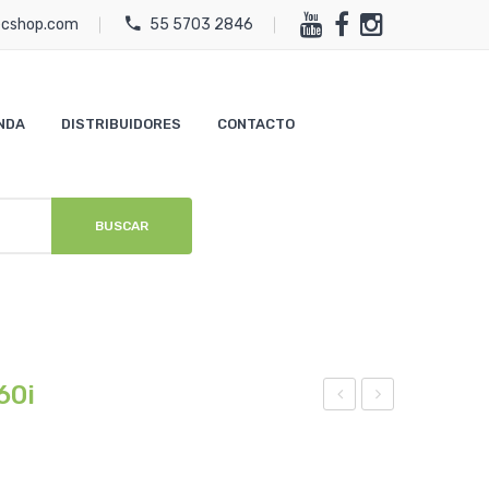
ecshop.com
55 5703 2846
NDA
DISTRIBUIDORES
CONTACTO
BUSCAR
60i
sta
PS
ció
sat
n
elit