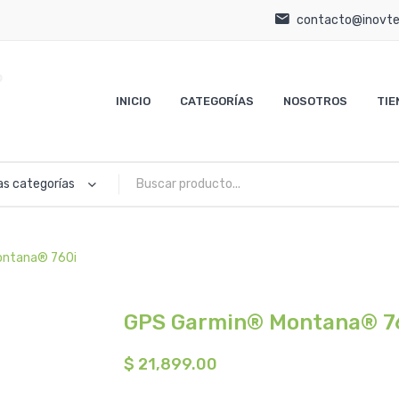
contacto@inovt
INICIO
CATEGORÍAS
NOSOTROS
TIE
as categorías
ntana® 760i
GPS Garmin® Montana® 7
$
21,899.00