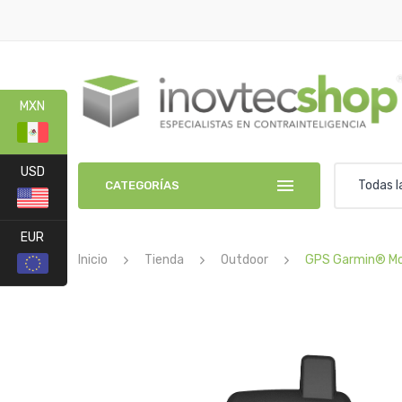
MXN
USD
Todas l
CATEGORÍAS
EUR
Inicio
Tienda
Outdoor
GPS Garmin® Mo