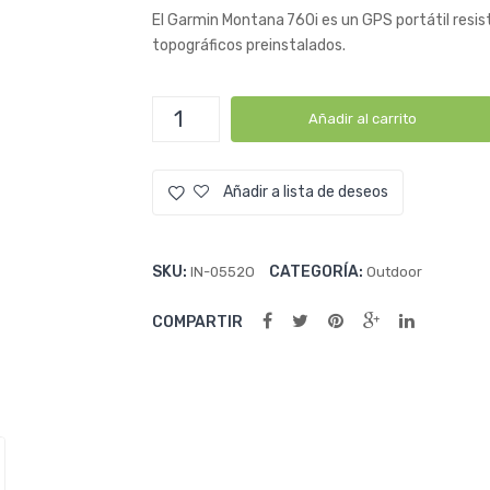
El Garmin Montana 760i es un GPS portátil resis
topográficos preinstalados.
GPS Garmin® Montana®
Añadir al carrito
760i
cantidad
Añadir a lista de deseos
SKU:
CATEGORÍA:
IN-0552O
Outdoor
COMPARTIR