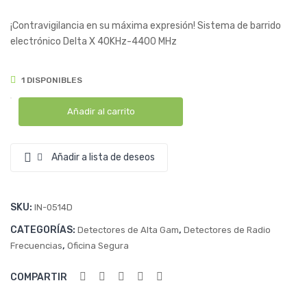
DE
ELE
¡Contravigilancia en su máxima expresión! Sistema de barrido
SEÑ
CT
electrónico Delta X 40KHz-4400 MHz
ALE
RÓ
S
NIC
1 DISPONIBLES
3G,
O
4G
EN
Añadir al carrito
Y
OFI
GP
CIN
Añadir a lista de deseos
S
AS
SKU:
IN-0514D
CATEGORÍAS:
,
Detectores de Alta Gam
Detectores de Radio
,
Frecuencias
Oficina Segura
COMPARTIR