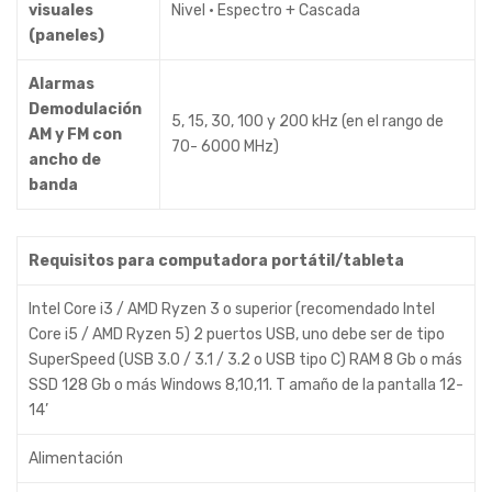
visuales
Nivel • Espectro + Cascada
(paneles)
Alarmas
Demodulación
5, 15, 30, 100 y 200 kHz (en el rango de
AM y FM con
70- 6000 MHz)
ancho de
banda
Requisitos para computadora portátil/tableta
Intel Core i3 / AMD Ryzen 3 o superior (recomendado Intel
Core i5 / AMD Ryzen 5) 2 puertos USB, uno debe ser de tipo
SuperSpeed (USB 3.0 / 3.1 / 3.2 o USB tipo C) RAM 8 Gb o más
SSD 128 Gb o más Windows 8,10,11. T amaño de la pantalla 12-
14’
Alimentación