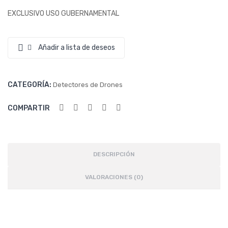
OR
OR
EXCLUSIVO USO GUBERNAMENTAL
DE
DE
DR
DR
Añadir a lista de deseos
ON
ON
ES
ES
–
CATEGORÍA:
Detectores de Drones
DIS
PO
COMPARTIR
SITI
VO
DE
DESCRIPCIÓN
DE
VALORACIONES (0)
TE
CCI
ÓN
E