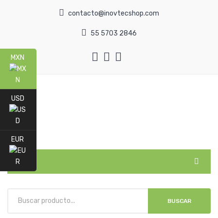
contacto@inovtecshop.com
55 5703 2846
MXN
USD
EUR
MENU
INICIO
BUSCAR
CATEGORÍAS