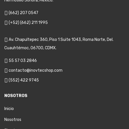
Hermosillo Sonora, México.
(662) 207 0547
(+52) (662) 211 1995
Av. Chapultepec 360, Piso 1 Suite 1043, Roma Norte, Del.
Cuauhtémoc, 06700, CDMX.
55 57 03 2846
contacto@inovtecshop.com
(552) 422 9745
NOSOTROS
Inicio
Nosotros