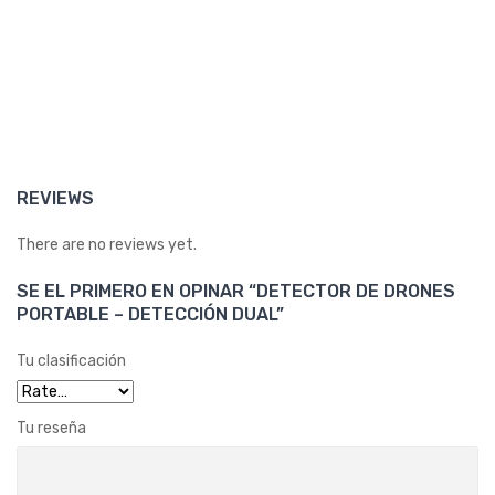
INT
ER
CE
PCI
ÓN
DE
REVIEWS
VÍD
EO
There are no reviews yet.
SE EL PRIMERO EN OPINAR “DETECTOR DE DRONES
PORTABLE – DETECCIÓN DUAL”
Tu clasificación
Tu reseña