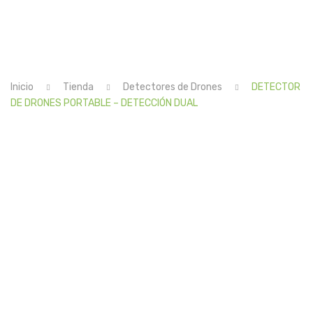
NOSOTROS
TIENDA
DISTRIBUIDORES
Inicio
Tienda
Detectores de Drones
DETECTOR
CONTACTO
DE DRONES PORTABLE – DETECCIÓN DUAL