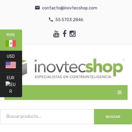
contacto@inovtecshop.com
55 5703 2846
MXN
USD
EUR
MENU
INICIO
BUSCAR
CATEGORÍAS
NOSOTROS