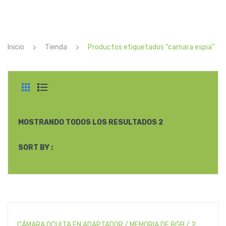
DISTRIBUIDORES
CONTACTO
Inicio
Tienda
Productos etiquetados “camara espia”
MOSTRANDO TODOS LOS RESULTADOS 2
SORT BY :
CÁMARA OCULTA EN ADAPTADOR / MEMORIA DE 8GB / 2