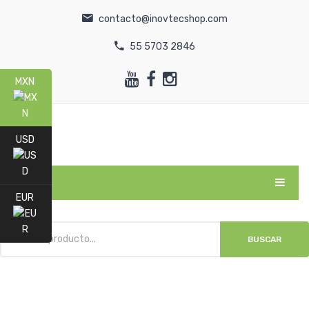
contacto@inovtecshop.com
55 5703 2846
MXN
USD
MENU
EUR
INICIO
BUSCAR
CATEGORÍAS
NOSOTROS
TIENDA